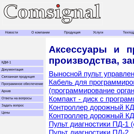
Новости
О компании
Продукция
Услуги
Техпод
Аксессуары и п
производства, за
КДМ-1
Документация
Выносной пульт управле
Связанная продукция
Кабель для программиро
Программное обеспечение
(программирование орган
Архив
Компакт - диск с прогр
Ответы на вопросы
Контроллер дорожный К
Задать вопрос
Цены
Контроллер дорожный К
Пульт диагностики ПД-1 (
Пульт диагностики ПД-2