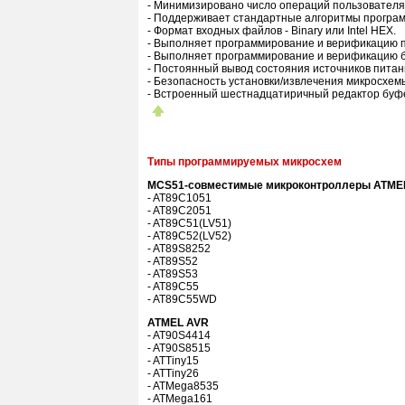
- Минимизировано число операций пользователя
- Поддерживает стандартные алгоритмы програ
- Формат входных файлов - Binary или Intel HEX.
- Выполняет программирование и верификацию
- Выполняет программирование и верификацию б
- Постоянный вывод состояния источников питан
- Безопасность установки/извлечения микросхем
- Встроенный шестнадцатиричный редактор буф
Типы программируемых микросхем
MCS51-совместимые микроконтроллеры ATME
- AT89C1051
- AT89C2051
- AT89C51(LV51)
- AT89C52(LV52)
- AT89S8252
- AT89S52
- AT89S53
- AT89C55
- AT89C55WD
ATMEL AVR
- AT90S4414
- AT90S8515
- ATTiny15
- ATTiny26
- ATMega8535
- ATMega161