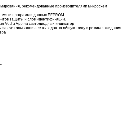
ммирования, рекомендованные производителями микросхем
 памяти программ и данных EEPROM
итов защиты и слов идентификации.
ия Vdd и Vpp на светодиодный индикатор
ы за счет замыкания ее выводов но общую точку в режиме ожидания
ера
L