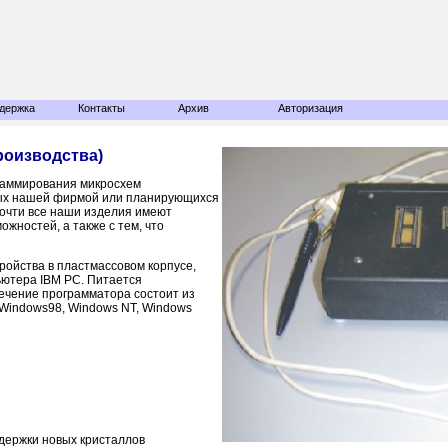
держка
Контакты
Архив
Авторизация
роизводства)
раммирования микросхем
мых нашей фирмой или планирующихся
 почти все наши изделия имеют
ностей, а также с тем, что
ройства в пластмассовом корпусе,
ьютера IBM PC. Питается
ечение программатора состоит из
Windows98, Windows NT, Windows
держки новых кристаллов