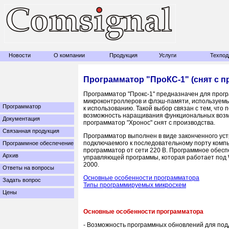
Новости
О компании
Продукция
Услуги
Техпод
Программатор "ПроКС-1" (снят с п
Программатор "Прокс-1" предназначен для прог
микроконтроллеров и флэш-памяти, используе
Программатор
к использованию. Такой выбор связан с тем, что
возможность наращивания функциональных возмож
Документация
программатор "Хронос" снят с производства.
Связанная продукция
Программатор выполнен в виде законченного уст
подключаемого к последовательному порту комп
Программное обеспечение
программатор от сети 220 В. Программное обесп
Архив
управляющей программы, которая работает под 
2000.
Ответы на вопросы
Основные особенности программатора
Задать вопрос
Типы программируемых микросхем
Цены
Основные особенности программатора
- Возможность программных обновлений для под