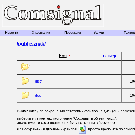
Новости
О компании
Продукция
Услуги
Техпод
/public/
znak/
Имя
Размер
..
distr
10
doc
10
Внимание!
Для сохранения текстовых файлов на диск (они помече
выберите из контекстного меню "Сохранить объект как...",
иначе вместо сохранения они будут открыты в броузере
Для сохранения двоичных файлов
просто щелкните по ссылк