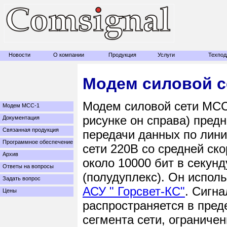
Новости
О компании
Продукция
Услуги
Техпод
Модем силовой с
Модем силовой сети МСС
Модем МСС-1
рисунке он справа) пред
Документация
Связанная продукция
передачи данных по лин
Программное обеспечение
сети 220В со средней ск
Архив
около 10000 бит в секунд
Ответы на вопросы
(полудуплекс). Он исполь
Задать вопрос
АСУ " Горсвет-КС"
. Сигна
Цены
распространяется в пред
сегмента сети, ограничен