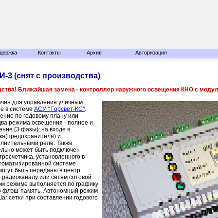
держка
Контакты
Архив
Авторизация
-3 (снят с производства)
ства! Ближайшая замена - контроллер наружного освещения КНО с моду
чен для управления уличным
е в системе
АСУ " Горсвет-КС"
.
ение по годовому плану или
два режима освещения - полное и
ние (3 фазы): на входе в
ка(предохранителя) и
олнительными реле. Также
тельно может быть подключен
тросчетчика, установленного в
втоматизированной системе
огут быть переданы в центр.
 радиоканалу или сетям сотовой
ном режиме выполняется по графику
о флэш-память. Автономный режим
Шаг сетки при составлении годового