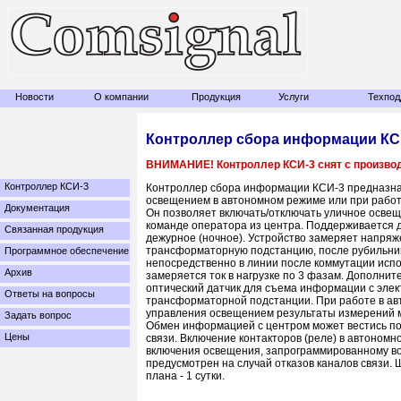
Новости
О компании
Продукция
Услуги
Техпод
Контроллер сбора информации КСИ
ВНИМАНИЕ! Контроллер КСИ-3 снят с производ
Контроллер КСИ-3
Контроллер сбора информации КСИ-3 предназна
освещением в автономном режиме или при работ
Документация
Он позволяет включать/отключать уличное освещ
команде оператора из центра. Поддерживается 
Связанная продукция
дежурное (ночное). Устройство замеряет напряже
трансформаторную подстанцию, после рубильни
Программное обеспечение
непосредственно в линии после коммутации исп
Архив
замеряется ток в нагрузке по 3 фазам. Дополни
оптический датчик для съема информации с элек
Ответы на вопросы
трансформаторной подстанции. При работе в а
управления освещением результаты измерений м
Задать вопрос
Обмен информацией с центром может вестись по
Цены
связи. Включение контакторов (реле) в автоном
включения освещения, запрограммированному в
предусмотрен на случай отказов каналов связи. 
плана - 1 сутки.