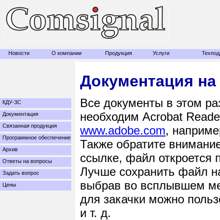
Новости
О компании
Продукция
Услуги
Техпод
Документация на
Все документы в этом ра
КДУ-3С
необходим Acrobat Reade
Документация
Связанная продукция
www.adobe.com
, наприм
Программное обеспечение
Также обратите внимание
Архив
ссылке, файл откроется п
Ответы на вопросы
Лучше сохранить файл на
Задать вопрос
выбрав во всплывшем мен
Цены
для закачки можно польз
и т. д.