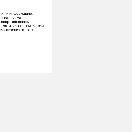
ения и информацию,
м движением»
экспертной оценки
томатизированная система
беспечения, а так же