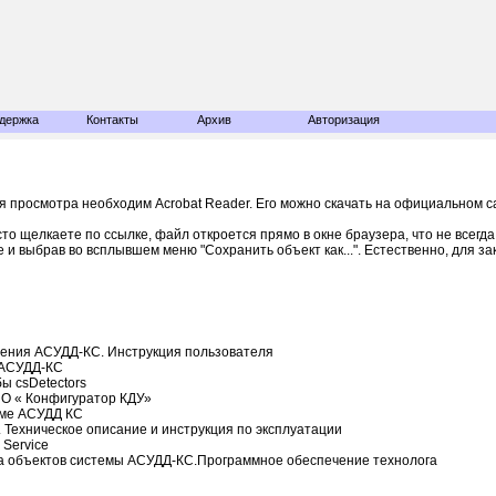
держка
Контакты
Архив
Авторизация
ля просмотра необходим Acrobat Reader. Его можно скачать на официальном 
сто щелкаете по ссылке, файл откроется прямо в окне браузера, что не всегд
е и выбрав во всплывшем меню "Сохранить объект как...". Естественно, для з
вления АСУДД-КС. Инструкция пользователя
 АСУДД-КС
бы csDetectors
ПО « Конфигуратор КДУ»
теме АСУДД КС
. Техническое описание и инструкция по эксплуатации
 Service
ра объектов системы АСУДД-КС.Программное обеспечение технолога