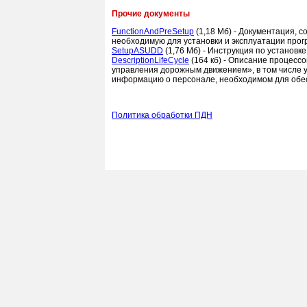
Прочие документы
FunctionAndPreSetup
(1,18 Мб) - Документация,
необходимую для установки и эксплуатации пр
SetupASUDD
(1,76 Мб) - Инструкция по установ
DescriptionLifeCycle
(164 кб) - Описание процес
управления дорожным движением», в том числе у
информацию о персонале, необходимом для обес
Политика обработки ПДН