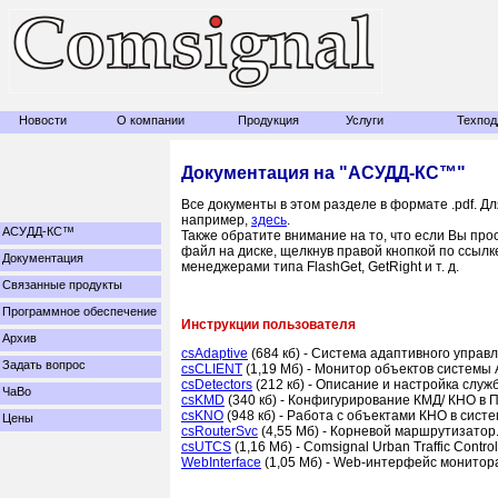
Новости
О компании
Продукция
Услуги
Техпод
Документация на "АСУДД-КС™"
Все документы в этом разделе в формате .pdf. Д
например,
здесь
.
АСУДД-КС™
Также обратите внимание на то, что если Вы про
файл на диске, щелкнув правой кнопкой по ссылк
Документация
менеджерами типа FlashGet, GetRight и т. д.
Связанные продукты
Программное обеспечение
Инструкции пользователя
Архив
csAdaptive
(684 кб) - Система адаптивного упра
Задать вопрос
csCLIENT
(1,19 Мб) - Монитор объектов системы
csDetectors
(212 кб) - Описание и настройка служ
ЧаВо
csKMD
(340 кб) - Конфигурирование КМД/ КНО в 
csKNO
(948 кб) - Работа с объектами КНО в сис
Цены
csRouterSvc
(4,55 Мб) - Корневой маршрутизатор
csUTCS
(1,16 Мб) - Comsignal Urban Traffic Control
WebInterface
(1,05 Мб) - Web-интерфейс монито